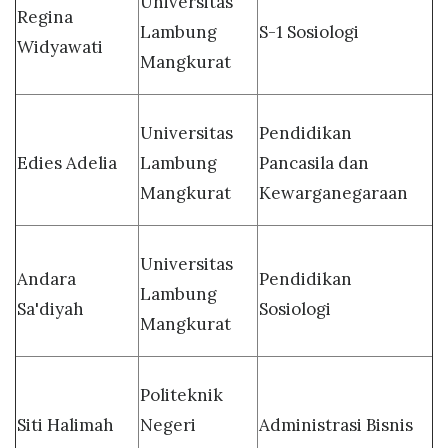
Universitas
Regina
Lambung
S-1 Sosiologi
Widyawati
Mangkurat
Universitas
Pendidikan
Edies Adelia
Lambung
Pancasila dan
Mangkurat
Kewarganegaraan
Universitas
Andara
Pendidikan
Lambung
Sa'diyah
Sosiologi
Mangkurat
Politeknik
Siti Halimah
Negeri
Administrasi Bisnis