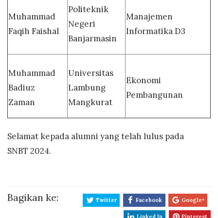
Politeknik
Muhammad
Manajemen
Negeri
Faqih Faishal
Informatika D3
Banjarmasin
Muhammad
Universitas
Ekonomi
Badiuz
Lambung
Pembangunan
Zaman
Mangkurat
Selamat kepada alumni yang telah lulus pada
SNBT 2024.
Bagikan ke:
Twitter
Facebook
Google+
Linked In
Pinterest